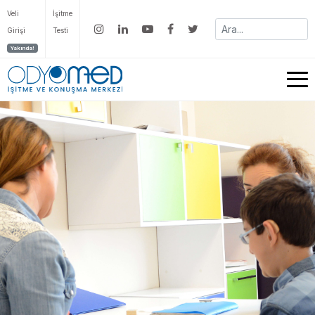
Veli
İşitme
Girişi
Testi
Yakında!