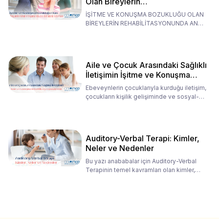
Olan Bireylerin
Rehabilitasyonunda Ana
İŞİTME VE KONUŞMA BOZUKLUĞU OLAN
Babaların Tutumları
BİREYLERİN REHABİLİTASYONUNDA ANA
BABALARIN TUTUMLARI EN BELİRLEYİC
Aile ve Çocuk Arasındaki Sağlıklı
İletişimin İşitme ve Konuşma
Rehabilitasyonundaki Rolü
Ebeveynlerin çocuklarıyla kurduğu iletişim,
çocukların kişilik gelişiminde ve sosyal-
duygusal süreç
Auditory-Verbal Terapi: Kimler,
Neler ve Nedenler
Bu yazı anababalar için Auditory-Verbal
Terapinin temel kavramları olan kimler,
neler ve nedenler üz