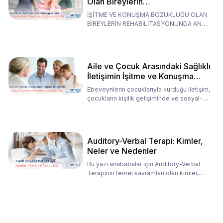
Olan Bireylerin
Rehabilitasyonunda Ana
İŞİTME VE KONUŞMA BOZUKLUĞU OLAN
Babaların Tutumları
BİREYLERİN REHABİLİTASYONUNDA ANA
BABALARIN TUTUMLARI EN BELİRLEYİC
Aile ve Çocuk Arasındaki Sağlıklı
İletişimin İşitme ve Konuşma
Rehabilitasyonundaki Rolü
Ebeveynlerin çocuklarıyla kurduğu iletişim,
çocukların kişilik gelişiminde ve sosyal-
duygusal süreç
Auditory-Verbal Terapi: Kimler,
Neler ve Nedenler
Bu yazı anababalar için Auditory-Verbal
Terapinin temel kavramları olan kimler,
neler ve nedenler üz