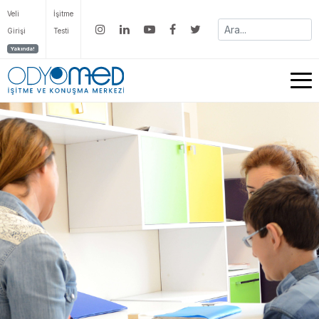
Veli
İşitme
Girişi
Testi
Yakında!