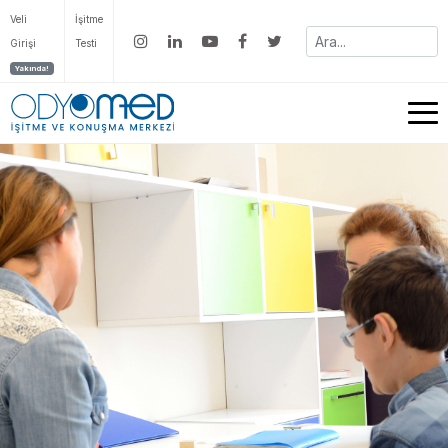
Veli
İşitme
Girişi
Testi
Yakında!