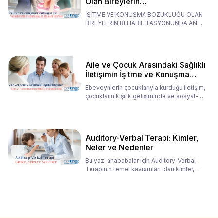
Olan Bireylerin
Rehabilitasyonunda Ana
İŞİTME VE KONUŞMA BOZUKLUĞU OLAN
Babaların Tutumları
BİREYLERİN REHABİLİTASYONUNDA ANA
BABALARIN TUTUMLARI EN BELİRLEYİC
Aile ve Çocuk Arasındaki Sağlıklı
İletişimin İşitme ve Konuşma
Rehabilitasyonundaki Rolü
Ebeveynlerin çocuklarıyla kurduğu iletişim,
çocukların kişilik gelişiminde ve sosyal-
duygusal süreç
Auditory-Verbal Terapi: Kimler,
Neler ve Nedenler
Bu yazı anababalar için Auditory-Verbal
Terapinin temel kavramları olan kimler,
neler ve nedenler üz