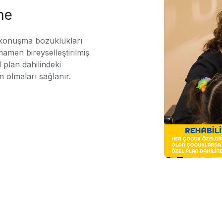
me
 konuşma bozuklukları
mamen bireyselleştirilmiş
 plan dahilindeki
n olmaları sağlanır.