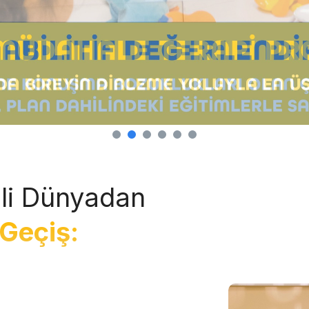
li Dünyadan
Geçiş: