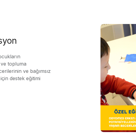
asyon
ocukların
ı ve topluma
erilerinin ve bağımsız
için destek eğitimi