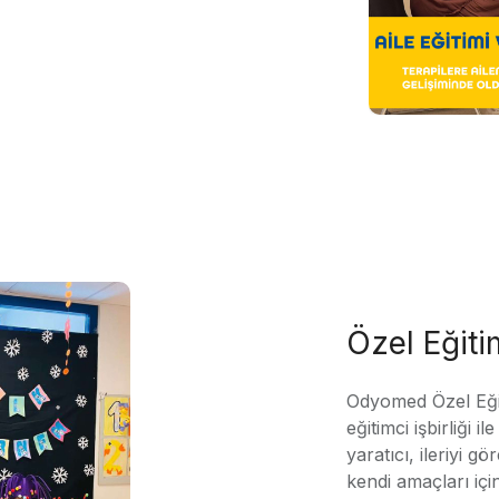
Özel Eğit
Odyomed Özel Eği
eğitimci işbirliği 
yaratıcı, ileriyi g
kendi amaçları içi