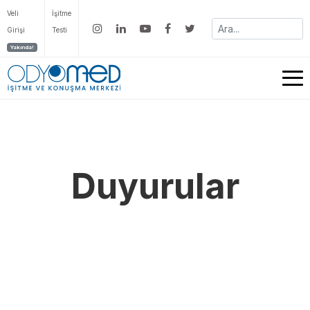
Veli
İşitme
Girişi
Testi
Yakında!
Duyurular