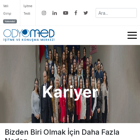
Veli
İşitme
Girişi
Testi
Yakında!
Kariyer
Bizden Biri Olmak İçin Daha Fazla