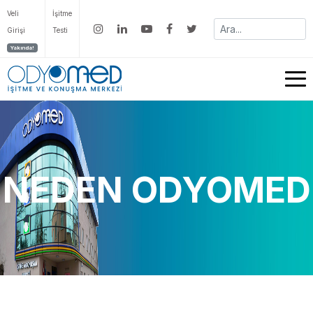
Veli
İşitme
Girişi
Testi
Yakında!
NEDEN ODYOMED