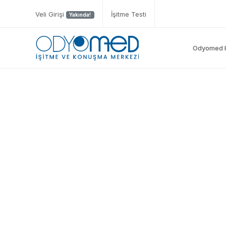
Veli Girişi
İşitme Testi
Yakında!
Odyomed 