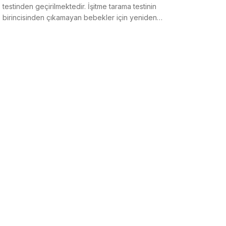
testinden geçirilmektedir. İşitme tarama testinin
birincisinden çıkamayan bebekler için yeniden
işitme tarama test