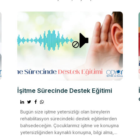
işitme kaybı ve konuşma bozukluğu olan
bireylerin yaşa
İşitme Sürecinde Destek Eğitimi
Bugün size işitme yetersizliği olan bireylerin
rehabilitasyon sürecindeki destek eğitimlerden
bahsedeceğim. Çocuklarımız işitme ve konuşma
yetersizliğinden kaynaklı konuşma, bilgi alma,
öğrenme ve a