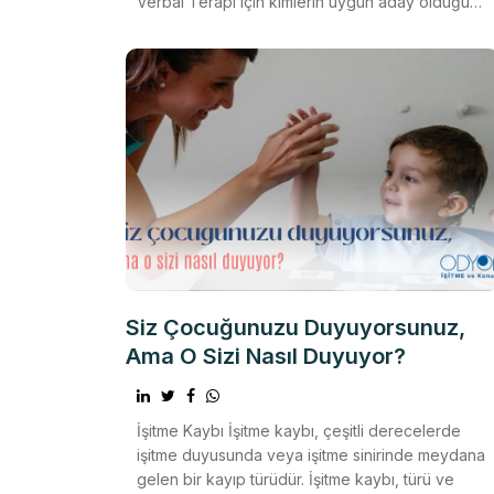
Verbal Terapi için kimlerin uygun aday olduğunu
tartışacağı
Siz Çocuğunuzu Duyuyorsunuz,
Ama O Sizi Nasıl Duyuyor?
İşitme Kaybı İşitme kaybı, çeşitli derecelerde
işitme duyusunda veya işitme sinirinde meydana
gelen bir kayıp türüdür. İşitme kaybı, türü ve