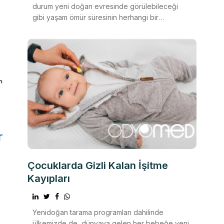
durum yeni doğan evresinde görülebileceği
gibi yaşam ömür süresinin herhangi bir
evresinde de ortaya ç
Çocuklarda Gizli Kalan İşitme
Kayıpları
Yenidoğan tarama programları dahilinde
ülkemizde de, dünyaya gelen her bebeğe yeni