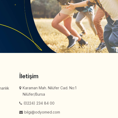
İletişim
Karaman Mah. Nilüfer Cad. No:1
manlık
Nilüfer/Bursa
(0224) 234 84 00
bilgi@odyomed.com