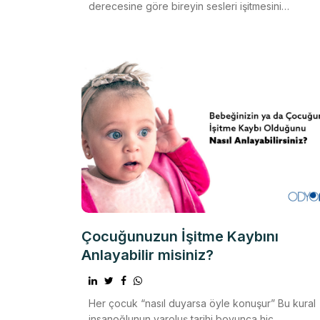
derecesine göre bireyin sesleri işitmesini
kısmen veya tama
Çocuğunuzun İşitme Kaybını
Anlayabilir misiniz?
Her çocuk “nasıl duyarsa öyle konuşur” Bu kural
insanoğlunun varoluş tarihi boyunca hiç