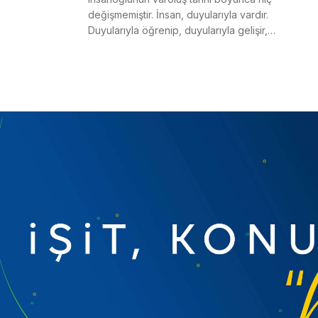
değişmemiştir. İnsan, duyularıyla vardır.
Duyularıyla öğrenip, duyularıyla gelişir,
duyularıyla sosyalleşir. İş