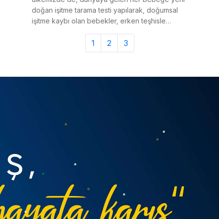
doğan işitme tarama testi yapılarak, doğumsal
işitme kaybı olan bebekler, erken teşhisle
tanılanmaktadır. Ancak bazı
1
2
3