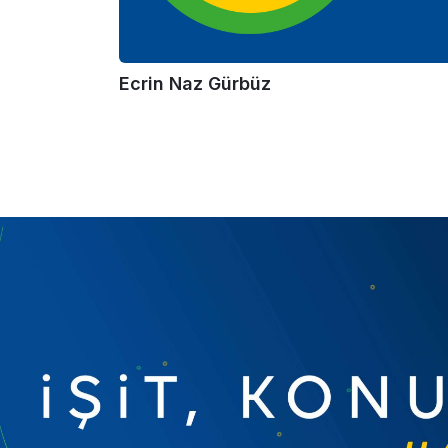
Ecrin Naz Gürbüz