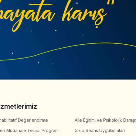
izmetlerimiz
abilitatif Değerlendirme
Aile Eğitimi ve Psikolojik Danış
ken Müdahale Terapi Programı
Grup Seans Uygulamaları