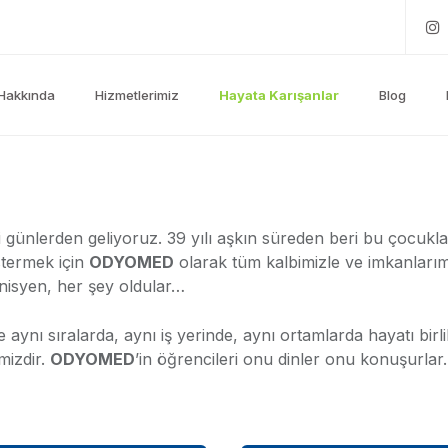
Hakkında
Hizmetlerimiz
Hayata Karışanlar
Blog
diği günlerden geliyoruz. 39 yılı aşkın süreden beri bu çocukl
stermek için
ODYOMED
olarak tüm kalbimizle ve imkanları
nisyen, her şey oldular…
aynı sıralarda, aynı iş yerinde, aynı ortamlarda hayatı birlikt
imizdir.
ODYOMED
’in öğrencileri onu dinler onu konuşurlar.