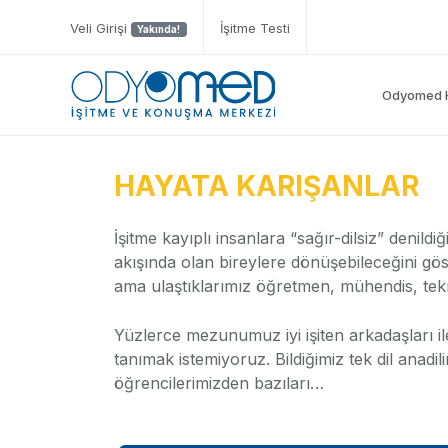
Veli Girişi
İşitme Testi
Yakında!
Odyomed 
HAYATA KARIŞANLAR
İşitme kayıplı insanlara “sağır-dilsiz” denil
akışında olan bireylere dönüşebileceğini gö
ama ulaştıklarımız öğretmen, mühendis, tek
Yüzlerce mezunumuz iyi işiten arkadaşları ile 
tanımak istemiyoruz. Bildiğimiz tek dil anadil
öğrencilerimizden bazıları…