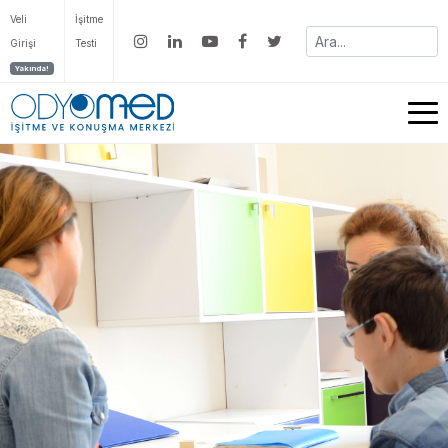
Veli
İşitme
Girişi
Testi
Yakında!