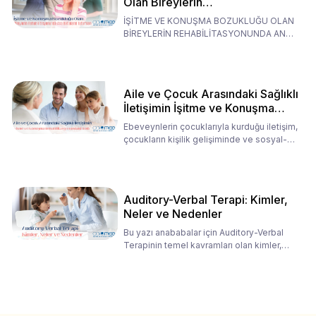
Olan Bireylerin
Rehabilitasyonunda Ana
İŞİTME VE KONUŞMA BOZUKLUĞU OLAN
Babaların Tutumları
BİREYLERİN REHABİLİTASYONUNDA ANA
BABALARIN TUTUMLARI EN BELİRLEYİC
Aile ve Çocuk Arasındaki Sağlıklı
İletişimin İşitme ve Konuşma
Rehabilitasyonundaki Rolü
Ebeveynlerin çocuklarıyla kurduğu iletişim,
çocukların kişilik gelişiminde ve sosyal-
duygusal süreç
Auditory-Verbal Terapi: Kimler,
Neler ve Nedenler
Bu yazı anababalar için Auditory-Verbal
Terapinin temel kavramları olan kimler,
neler ve nedenler üz