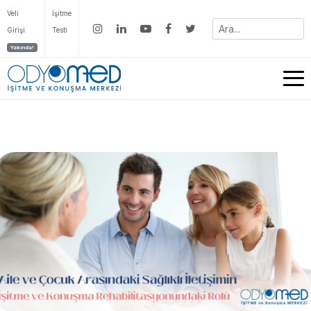
Veli
İşitme
Girişi
Testi
Yakında!