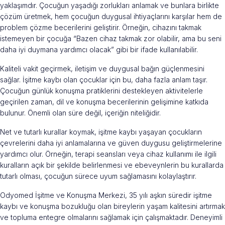
yaklaşımdır. Çocuğun yaşadığı zorlukları anlamak ve bunlara birlikte
çözüm üretmek, hem çocuğun duygusal ihtiyaçlarını karşılar hem de
problem çözme becerilerini geliştirir. Örneğin, cihazını takmak
istemeyen bir çocuğa “Bazen cihaz takmak zor olabilir, ama bu seni
daha iyi duymana yardımcı olacak” gibi bir ifade kullanılabilir.
Kaliteli vakit geçirmek, iletişim ve duygusal bağın güçlenmesini
sağlar. İşitme kaybı olan çocuklar için bu, daha fazla anlam taşır.
Çocuğun günlük konuşma pratiklerini destekleyen aktivitelerle
geçirilen zaman, dil ve konuşma becerilerinin gelişimine katkıda
bulunur. Önemli olan süre değil, içeriğin niteliğidir.
Net ve tutarlı kurallar koymak, işitme kaybı yaşayan çocukların
çevrelerini daha iyi anlamalarına ve güven duygusu geliştirmelerine
yardımcı olur. Örneğin, terapi seansları veya cihaz kullanımı ile ilgili
kuralların açık bir şekilde belirlenmesi ve ebeveynlerin bu kurallarda
tutarlı olması, çocuğun sürece uyum sağlamasını kolaylaştırır.
Odyomed İşitme ve Konuşma Merkezi, 35 yılı aşkın süredir işitme
kaybı ve konuşma bozukluğu olan bireylerin yaşam kalitesini artırmak
ve topluma entegre olmalarını sağlamak için çalışmaktadır. Deneyimli