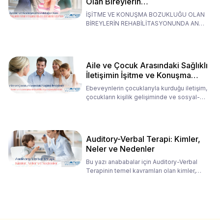
Olan Bireylerin
Rehabilitasyonunda Ana
İŞİTME VE KONUŞMA BOZUKLUĞU OLAN
Babaların Tutumları
BİREYLERİN REHABİLİTASYONUNDA ANA
BABALARIN TUTUMLARI EN BELİRLEYİC
Aile ve Çocuk Arasındaki Sağlıklı
İletişimin İşitme ve Konuşma
Rehabilitasyonundaki Rolü
Ebeveynlerin çocuklarıyla kurduğu iletişim,
çocukların kişilik gelişiminde ve sosyal-
duygusal süreç
Auditory-Verbal Terapi: Kimler,
Neler ve Nedenler
Bu yazı anababalar için Auditory-Verbal
Terapinin temel kavramları olan kimler,
neler ve nedenler üz