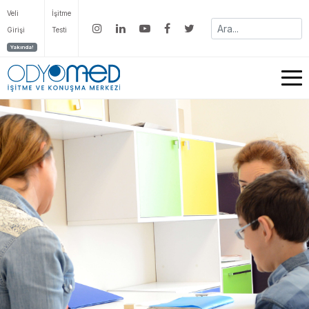
Veli
İşitme
Girişi
Testi
Yakında!