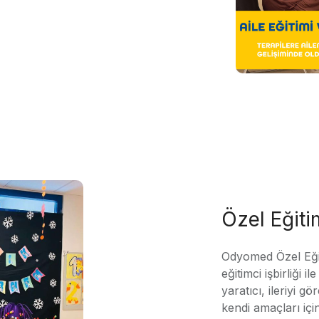
Özel Eğit
Odyomed Özel Eği
eğitimci işbirliği 
yaratıcı, ileriyi g
kendi amaçları içi