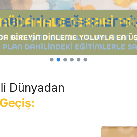
li Dünyadan
Geçiş: