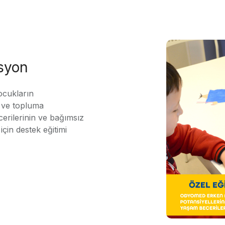
asyon
ocukların
ı ve topluma
erilerinin ve bağımsız
için destek eğitimi