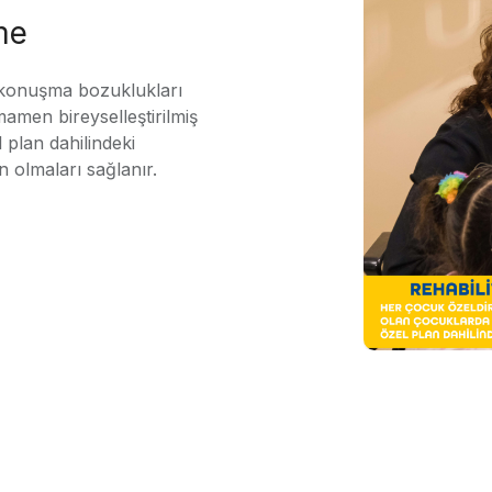
me
 konuşma bozuklukları
mamen bireyselleştirilmiş
 plan dahilindeki
n olmaları sağlanır.