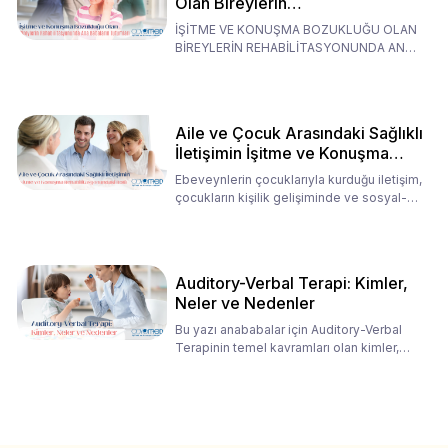
Olan Bireylerin
Rehabilitasyonunda Ana
İŞİTME VE KONUŞMA BOZUKLUĞU OLAN
Babaların Tutumları
BİREYLERİN REHABİLİTASYONUNDA ANA
BABALARIN TUTUMLARI EN BELİRLEYİC
Aile ve Çocuk Arasındaki Sağlıklı
İletişimin İşitme ve Konuşma
Rehabilitasyonundaki Rolü
Ebeveynlerin çocuklarıyla kurduğu iletişim,
çocukların kişilik gelişiminde ve sosyal-
duygusal süreç
Auditory-Verbal Terapi: Kimler,
Neler ve Nedenler
Bu yazı anababalar için Auditory-Verbal
Terapinin temel kavramları olan kimler,
neler ve nedenler üz