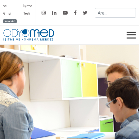
Veli
İşitme
Girişi
Testi
Yakında!