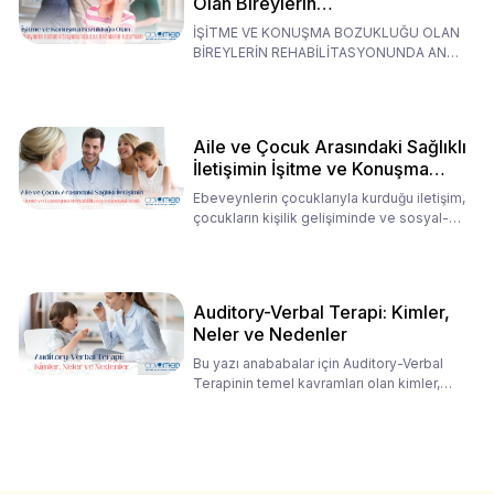
Olan Bireylerin
Rehabilitasyonunda Ana
İŞİTME VE KONUŞMA BOZUKLUĞU OLAN
Babaların Tutumları
BİREYLERİN REHABİLİTASYONUNDA ANA
BABALARIN TUTUMLARI EN BELİRLEYİC
Aile ve Çocuk Arasındaki Sağlıklı
İletişimin İşitme ve Konuşma
Rehabilitasyonundaki Rolü
Ebeveynlerin çocuklarıyla kurduğu iletişim,
çocukların kişilik gelişiminde ve sosyal-
duygusal süreç
Auditory-Verbal Terapi: Kimler,
Neler ve Nedenler
Bu yazı anababalar için Auditory-Verbal
Terapinin temel kavramları olan kimler,
neler ve nedenler üz