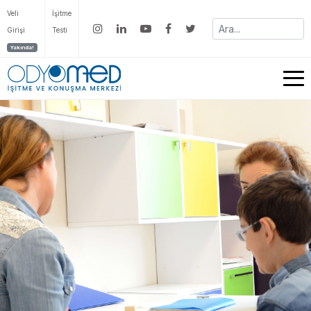
Veli
İşitme
Girişi
Testi
Yakında!