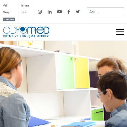
Veli
İşitme
Girişi
Testi
Yakında!