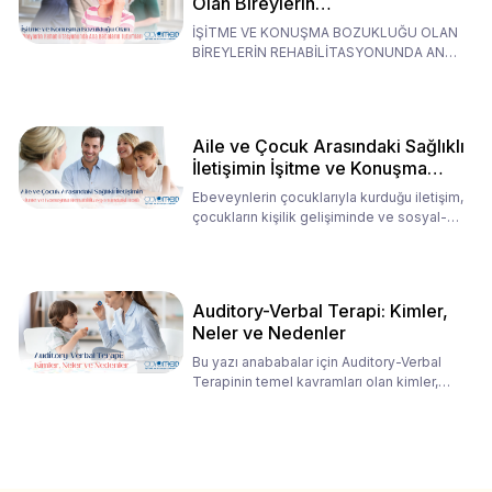
Olan Bireylerin
Rehabilitasyonunda Ana
İŞİTME VE KONUŞMA BOZUKLUĞU OLAN
Babaların Tutumları
BİREYLERİN REHABİLİTASYONUNDA ANA
BABALARIN TUTUMLARI EN BELİRLEYİC
Aile ve Çocuk Arasındaki Sağlıklı
İletişimin İşitme ve Konuşma
Rehabilitasyonundaki Rolü
Ebeveynlerin çocuklarıyla kurduğu iletişim,
çocukların kişilik gelişiminde ve sosyal-
duygusal süreç
Auditory-Verbal Terapi: Kimler,
Neler ve Nedenler
Bu yazı anababalar için Auditory-Verbal
Terapinin temel kavramları olan kimler,
neler ve nedenler üz