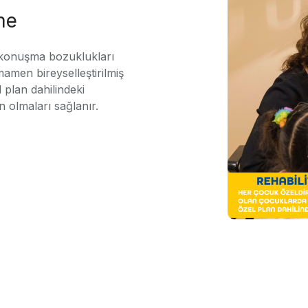
me
 konuşma bozuklukları
mamen bireyselleştirilmiş
 plan dahilindeki
n olmaları sağlanır.