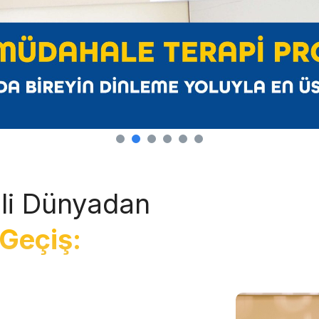
li Dünyadan
Geçiş: