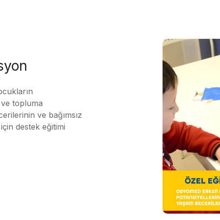
asyon
ocukların
ı ve topluma
erilerinin ve bağımsız
için destek eğitimi