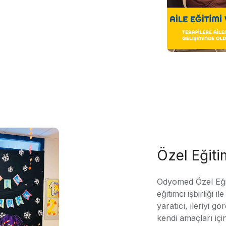
Özel Eğit
Odyomed Özel Eği
eğitimci işbirliği 
yaratıcı, ileriyi g
kendi amaçları içi