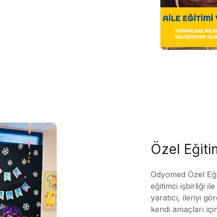
Özel Eğit
Odyomed Özel Eği
eğitimci işbirliği 
yaratıcı, ileriyi g
kendi amaçları içi