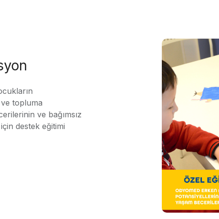
asyon
ocukların
ı ve topluma
erilerinin ve bağımsız
için destek eğitimi