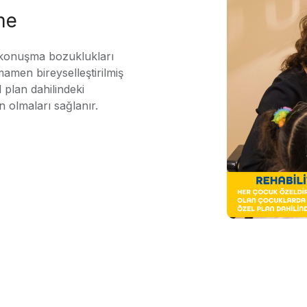
me
 konuşma bozuklukları
mamen bireyselleştirilmiş
 plan dahilindeki
n olmaları sağlanır.