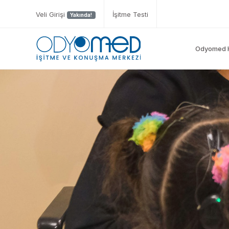
Veli Girişi
İşitme Testi
Yakında!
Odyomed 