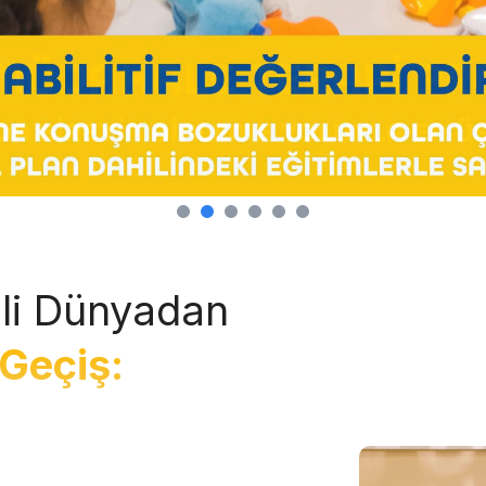
li Dünyadan
Geçiş: