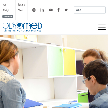
Veli
İşitme
Girişi
Testi
Yakında!