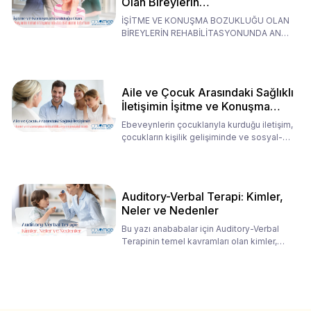
Olan Bireylerin
Rehabilitasyonunda Ana
İŞİTME VE KONUŞMA BOZUKLUĞU OLAN
Babaların Tutumları
BİREYLERİN REHABİLİTASYONUNDA ANA
BABALARIN TUTUMLARI EN BELİRLEYİC
Aile ve Çocuk Arasındaki Sağlıklı
İletişimin İşitme ve Konuşma
Rehabilitasyonundaki Rolü
Ebeveynlerin çocuklarıyla kurduğu iletişim,
çocukların kişilik gelişiminde ve sosyal-
duygusal süreç
Auditory-Verbal Terapi: Kimler,
Neler ve Nedenler
Bu yazı anababalar için Auditory-Verbal
Terapinin temel kavramları olan kimler,
neler ve nedenler üz