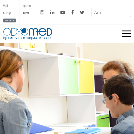
Veli
İşitme
Girişi
Testi
Yakında!