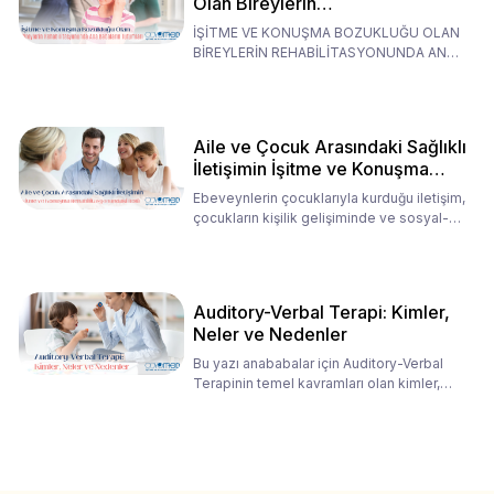
Olan Bireylerin
Rehabilitasyonunda Ana
İŞİTME VE KONUŞMA BOZUKLUĞU OLAN
Babaların Tutumları
BİREYLERİN REHABİLİTASYONUNDA ANA
BABALARIN TUTUMLARI EN BELİRLEYİC
Aile ve Çocuk Arasındaki Sağlıklı
İletişimin İşitme ve Konuşma
Rehabilitasyonundaki Rolü
Ebeveynlerin çocuklarıyla kurduğu iletişim,
çocukların kişilik gelişiminde ve sosyal-
duygusal süreç
Auditory-Verbal Terapi: Kimler,
Neler ve Nedenler
Bu yazı anababalar için Auditory-Verbal
Terapinin temel kavramları olan kimler,
neler ve nedenler üz