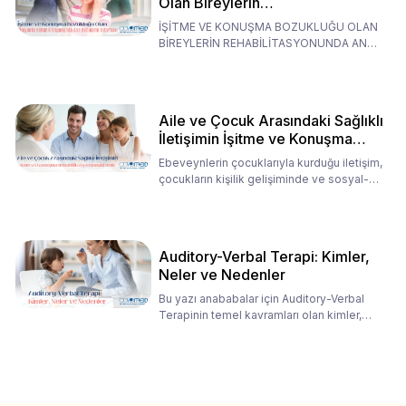
Olan Bireylerin
Rehabilitasyonunda Ana
İŞİTME VE KONUŞMA BOZUKLUĞU OLAN
Babaların Tutumları
BİREYLERİN REHABİLİTASYONUNDA ANA
BABALARIN TUTUMLARI EN BELİRLEYİC
Aile ve Çocuk Arasındaki Sağlıklı
İletişimin İşitme ve Konuşma
Rehabilitasyonundaki Rolü
Ebeveynlerin çocuklarıyla kurduğu iletişim,
çocukların kişilik gelişiminde ve sosyal-
duygusal süreç
Auditory-Verbal Terapi: Kimler,
Neler ve Nedenler
Bu yazı anababalar için Auditory-Verbal
Terapinin temel kavramları olan kimler,
neler ve nedenler üz