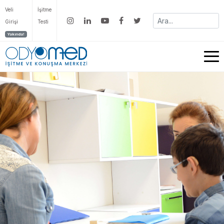
Veli
İşitme
Girişi
Testi
Yakında!