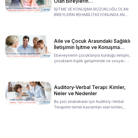
Olan Bireylerin
Rehabilitasyonunda Ana
İŞİTME VE KONUŞMA BOZUKLUĞU OLAN
Babaların Tutumları
BİREYLERİN REHABİLİTASYONUNDA ANA
BABALARIN TUTUMLARI EN BELİRLEYİC
Aile ve Çocuk Arasındaki Sağlıklı
İletişimin İşitme ve Konuşma
Rehabilitasyonundaki Rolü
Ebeveynlerin çocuklarıyla kurduğu iletişim,
çocukların kişilik gelişiminde ve sosyal-
duygusal süreç
Auditory-Verbal Terapi: Kimler,
Neler ve Nedenler
Bu yazı anababalar için Auditory-Verbal
Terapinin temel kavramları olan kimler,
neler ve nedenler üz