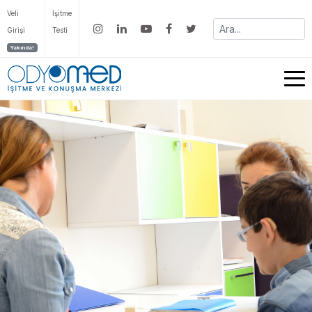
Veli
İşitme
Girişi
Testi
Yakında!