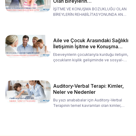
Olan Bireylerin
Rehabilitasyonunda Ana
İŞİTME VE KONUŞMA BOZUKLUĞU OLAN
Babaların Tutumları
BİREYLERİN REHABİLİTASYONUNDA ANA
BABALARIN TUTUMLARI EN BELİRLEYİC
Aile ve Çocuk Arasındaki Sağlıklı
İletişimin İşitme ve Konuşma
Rehabilitasyonundaki Rolü
Ebeveynlerin çocuklarıyla kurduğu iletişim,
çocukların kişilik gelişiminde ve sosyal-
duygusal süreç
Auditory-Verbal Terapi: Kimler,
Neler ve Nedenler
Bu yazı anababalar için Auditory-Verbal
Terapinin temel kavramları olan kimler,
neler ve nedenler üz