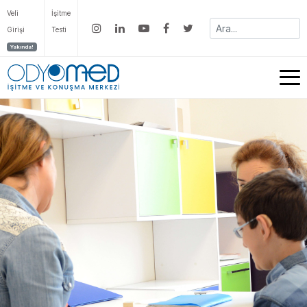
Veli
İşitme
Girişi
Testi
Yakında!