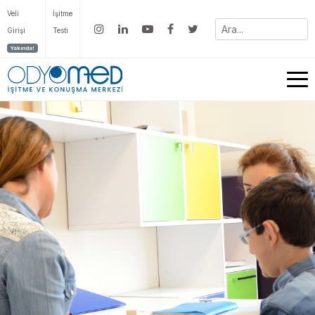
Veli
İşitme
Girişi
Testi
Yakında!