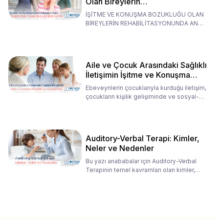
Olan Bireylerin
Rehabilitasyonunda Ana
İŞİTME VE KONUŞMA BOZUKLUĞU OLAN
Babaların Tutumları
BİREYLERİN REHABİLİTASYONUNDA ANA
BABALARIN TUTUMLARI EN BELİRLEYİC
Aile ve Çocuk Arasındaki Sağlıklı
İletişimin İşitme ve Konuşma
Rehabilitasyonundaki Rolü
Ebeveynlerin çocuklarıyla kurduğu iletişim,
çocukların kişilik gelişiminde ve sosyal-
duygusal süreç
Auditory-Verbal Terapi: Kimler,
Neler ve Nedenler
Bu yazı anababalar için Auditory-Verbal
Terapinin temel kavramları olan kimler,
neler ve nedenler üz