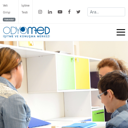
Veli
İşitme
Girişi
Testi
Yakında!