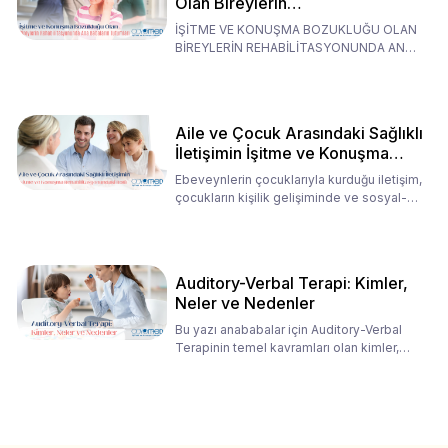
Olan Bireylerin
Rehabilitasyonunda Ana
İŞİTME VE KONUŞMA BOZUKLUĞU OLAN
Babaların Tutumları
BİREYLERİN REHABİLİTASYONUNDA ANA
BABALARIN TUTUMLARI EN BELİRLEYİC
Aile ve Çocuk Arasındaki Sağlıklı
İletişimin İşitme ve Konuşma
Rehabilitasyonundaki Rolü
Ebeveynlerin çocuklarıyla kurduğu iletişim,
çocukların kişilik gelişiminde ve sosyal-
duygusal süreç
Auditory-Verbal Terapi: Kimler,
Neler ve Nedenler
Bu yazı anababalar için Auditory-Verbal
Terapinin temel kavramları olan kimler,
neler ve nedenler üz