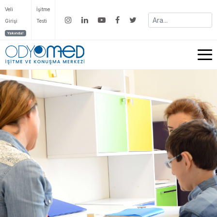
Veli
İşitme
Girişi
Testi
Yakında!