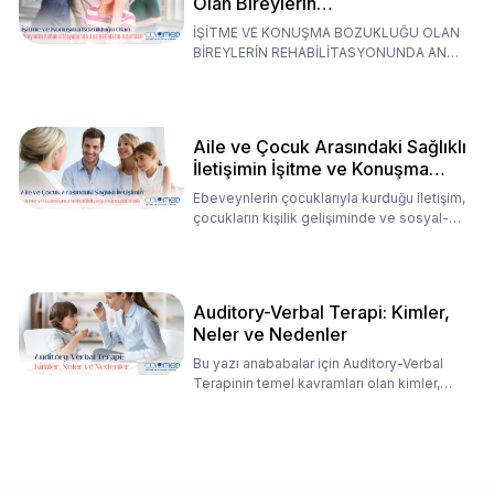
Olan Bireylerin
Rehabilitasyonunda Ana
İŞİTME VE KONUŞMA BOZUKLUĞU OLAN
Babaların Tutumları
BİREYLERİN REHABİLİTASYONUNDA ANA
BABALARIN TUTUMLARI EN BELİRLEYİC
Aile ve Çocuk Arasındaki Sağlıklı
İletişimin İşitme ve Konuşma
Rehabilitasyonundaki Rolü
Ebeveynlerin çocuklarıyla kurduğu iletişim,
çocukların kişilik gelişiminde ve sosyal-
duygusal süreç
Auditory-Verbal Terapi: Kimler,
Neler ve Nedenler
Bu yazı anababalar için Auditory-Verbal
Terapinin temel kavramları olan kimler,
neler ve nedenler üz