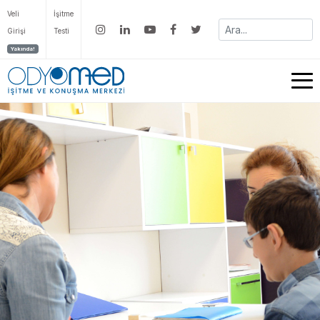
Veli
İşitme
Girişi
Testi
Yakında!