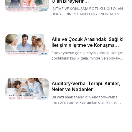
Olan Bireylerin
Rehabilitasyonunda Ana
İŞİTME VE KONUŞMA BOZUKLUĞU OLAN
Babaların Tutumları
BİREYLERİN REHABİLİTASYONUNDA ANA
BABALARIN TUTUMLARI EN BELİRLEYİC
Aile ve Çocuk Arasındaki Sağlıklı
İletişimin İşitme ve Konuşma
Rehabilitasyonundaki Rolü
Ebeveynlerin çocuklarıyla kurduğu iletişim,
çocukların kişilik gelişiminde ve sosyal-
duygusal süreç
Auditory-Verbal Terapi: Kimler,
Neler ve Nedenler
Bu yazı anababalar için Auditory-Verbal
Terapinin temel kavramları olan kimler,
neler ve nedenler üz