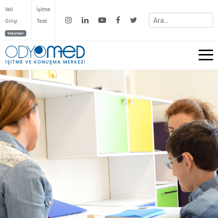
Veli
İşitme
Girişi
Testi
Yakında!