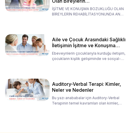
Olan Bireylerin
Rehabilitasyonunda Ana
İŞİTME VE KONUŞMA BOZUKLUĞU OLAN
Babaların Tutumları
BİREYLERİN REHABİLİTASYONUNDA ANA
BABALARIN TUTUMLARI EN BELİRLEYİC
Aile ve Çocuk Arasındaki Sağlıklı
İletişimin İşitme ve Konuşma
Rehabilitasyonundaki Rolü
Ebeveynlerin çocuklarıyla kurduğu iletişim,
çocukların kişilik gelişiminde ve sosyal-
duygusal süreç
Auditory-Verbal Terapi: Kimler,
Neler ve Nedenler
Bu yazı anababalar için Auditory-Verbal
Terapinin temel kavramları olan kimler,
neler ve nedenler üz