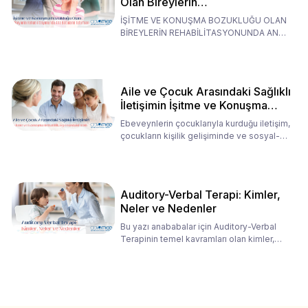
Olan Bireylerin
Rehabilitasyonunda Ana
İŞİTME VE KONUŞMA BOZUKLUĞU OLAN
Babaların Tutumları
BİREYLERİN REHABİLİTASYONUNDA ANA
BABALARIN TUTUMLARI EN BELİRLEYİC
Aile ve Çocuk Arasındaki Sağlıklı
İletişimin İşitme ve Konuşma
Rehabilitasyonundaki Rolü
Ebeveynlerin çocuklarıyla kurduğu iletişim,
çocukların kişilik gelişiminde ve sosyal-
duygusal süreç
Auditory-Verbal Terapi: Kimler,
Neler ve Nedenler
Bu yazı anababalar için Auditory-Verbal
Terapinin temel kavramları olan kimler,
neler ve nedenler üz