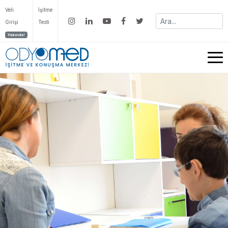
Veli
İşitme
Girişi
Testi
Yakında!