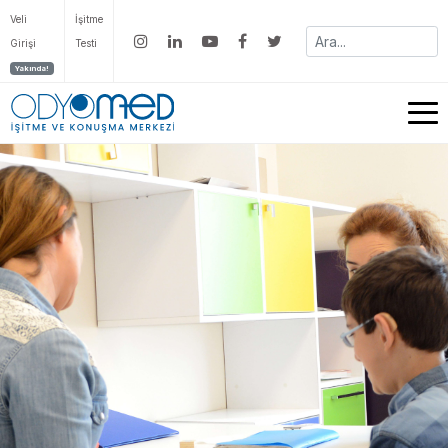
Veli
İşitme
Girişi
Testi
Yakında!