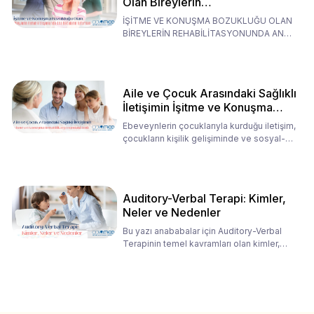
Olan Bireylerin
Rehabilitasyonunda Ana
İŞİTME VE KONUŞMA BOZUKLUĞU OLAN
Babaların Tutumları
BİREYLERİN REHABİLİTASYONUNDA ANA
BABALARIN TUTUMLARI EN BELİRLEYİC
Aile ve Çocuk Arasındaki Sağlıklı
İletişimin İşitme ve Konuşma
Rehabilitasyonundaki Rolü
Ebeveynlerin çocuklarıyla kurduğu iletişim,
çocukların kişilik gelişiminde ve sosyal-
duygusal süreç
Auditory-Verbal Terapi: Kimler,
Neler ve Nedenler
Bu yazı anababalar için Auditory-Verbal
Terapinin temel kavramları olan kimler,
neler ve nedenler üz