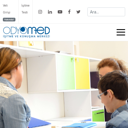
Veli
İşitme
Girişi
Testi
Yakında!