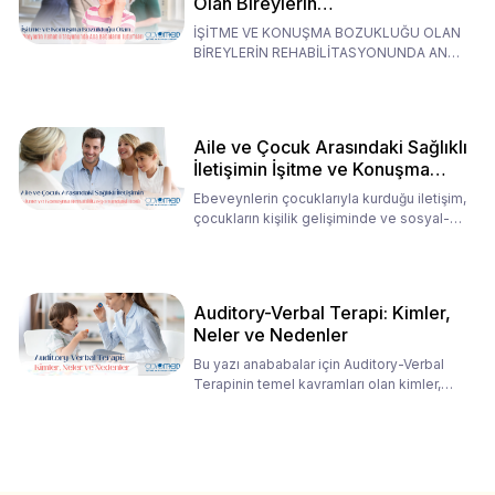
Olan Bireylerin
Rehabilitasyonunda Ana
İŞİTME VE KONUŞMA BOZUKLUĞU OLAN
Babaların Tutumları
BİREYLERİN REHABİLİTASYONUNDA ANA
BABALARIN TUTUMLARI EN BELİRLEYİC
Aile ve Çocuk Arasındaki Sağlıklı
İletişimin İşitme ve Konuşma
Rehabilitasyonundaki Rolü
Ebeveynlerin çocuklarıyla kurduğu iletişim,
çocukların kişilik gelişiminde ve sosyal-
duygusal süreç
Auditory-Verbal Terapi: Kimler,
Neler ve Nedenler
Bu yazı anababalar için Auditory-Verbal
Terapinin temel kavramları olan kimler,
neler ve nedenler üz