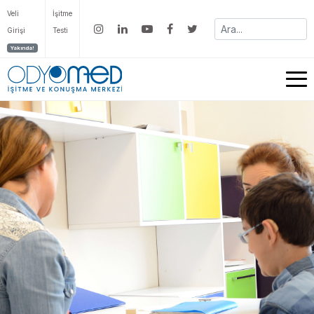
Veli
İşitme
Girişi
Testi
Yakında!