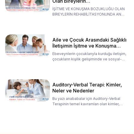
Olan Bireylerin
Rehabilitasyonunda Ana
İŞİTME VE KONUŞMA BOZUKLUĞU OLAN
Babaların Tutumları
BİREYLERİN REHABİLİTASYONUNDA ANA
BABALARIN TUTUMLARI EN BELİRLEYİC
Aile ve Çocuk Arasındaki Sağlıklı
İletişimin İşitme ve Konuşma
Rehabilitasyonundaki Rolü
Ebeveynlerin çocuklarıyla kurduğu iletişim,
çocukların kişilik gelişiminde ve sosyal-
duygusal süreç
Auditory-Verbal Terapi: Kimler,
Neler ve Nedenler
Bu yazı anababalar için Auditory-Verbal
Terapinin temel kavramları olan kimler,
neler ve nedenler üz