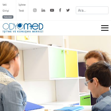
Veli
İşitme
Girişi
Testi
Yakında!