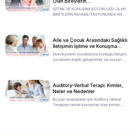
Olan Bireylerin
Rehabilitasyonunda Ana
İŞİTME VE KONUŞMA BOZUKLUĞU OLAN
Babaların Tutumları
BİREYLERİN REHABİLİTASYONUNDA ANA
BABALARIN TUTUMLARI EN BELİRLEYİC
Aile ve Çocuk Arasındaki Sağlıklı
İletişimin İşitme ve Konuşma
Rehabilitasyonundaki Rolü
Ebeveynlerin çocuklarıyla kurduğu iletişim,
çocukların kişilik gelişiminde ve sosyal-
duygusal süreç
Auditory-Verbal Terapi: Kimler,
Neler ve Nedenler
Bu yazı anababalar için Auditory-Verbal
Terapinin temel kavramları olan kimler,
neler ve nedenler üz