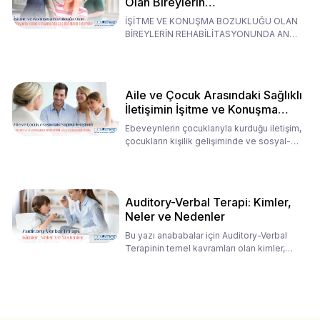
Olan Bireylerin
Rehabilitasyonunda Ana
İŞİTME VE KONUŞMA BOZUKLUĞU OLAN
Babaların Tutumları
BİREYLERİN REHABİLİTASYONUNDA ANA
BABALARIN TUTUMLARI EN BELİRLEYİC
Aile ve Çocuk Arasındaki Sağlıklı
İletişimin İşitme ve Konuşma
Rehabilitasyonundaki Rolü
Ebeveynlerin çocuklarıyla kurduğu iletişim,
çocukların kişilik gelişiminde ve sosyal-
duygusal süreç
Auditory-Verbal Terapi: Kimler,
Neler ve Nedenler
Bu yazı anababalar için Auditory-Verbal
Terapinin temel kavramları olan kimler,
neler ve nedenler üz