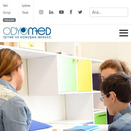
Veli
İşitme
Girişi
Testi
Yakında!