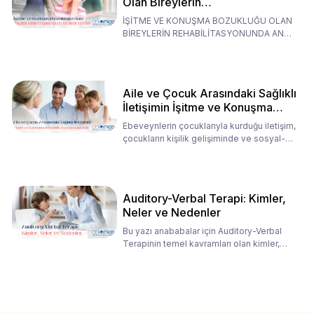
Olan Bireylerin
Rehabilitasyonunda Ana
İŞİTME VE KONUŞMA BOZUKLUĞU OLAN
Babaların Tutumları
BİREYLERİN REHABİLİTASYONUNDA ANA
BABALARIN TUTUMLARI EN BELİRLEYİC
Aile ve Çocuk Arasındaki Sağlıklı
İletişimin İşitme ve Konuşma
Rehabilitasyonundaki Rolü
Ebeveynlerin çocuklarıyla kurduğu iletişim,
çocukların kişilik gelişiminde ve sosyal-
duygusal süreç
Auditory-Verbal Terapi: Kimler,
Neler ve Nedenler
Bu yazı anababalar için Auditory-Verbal
Terapinin temel kavramları olan kimler,
neler ve nedenler üz