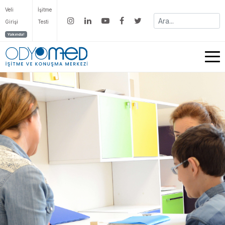
Veli
İşitme
Girişi
Testi
Yakında!