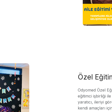
Özel Eğit
Odyomed Özel Eği
eğitimci işbirliği 
yaratıcı, ileriyi g
kendi amaçları içi