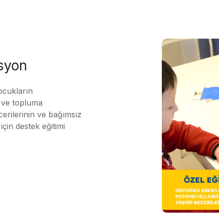
asyon
ocukların
ı ve topluma
erilerinin ve bağımsız
için destek eğitimi