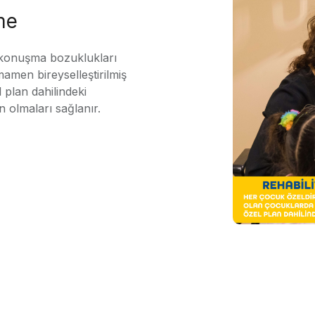
me
 konuşma bozuklukları
mamen bireyselleştirilmiş
 plan dahilindeki
n olmaları sağlanır.