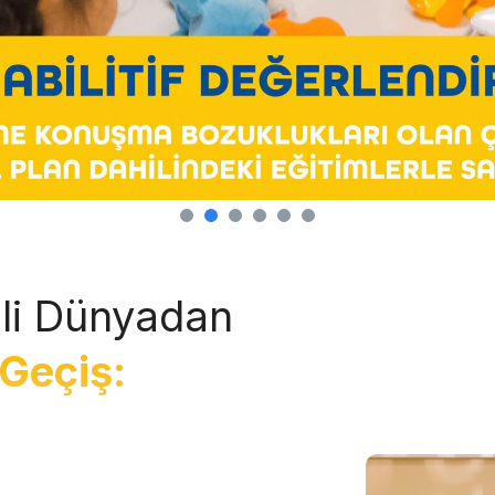
li Dünyadan
Geçiş: