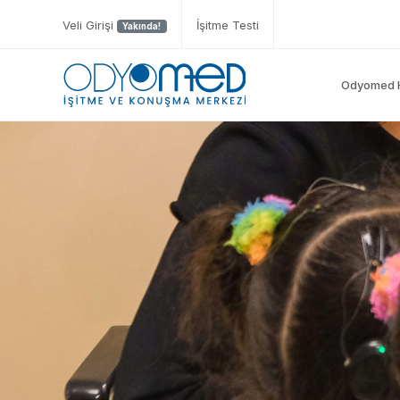
Veli Girişi
İşitme Testi
Yakında!
Odyomed 