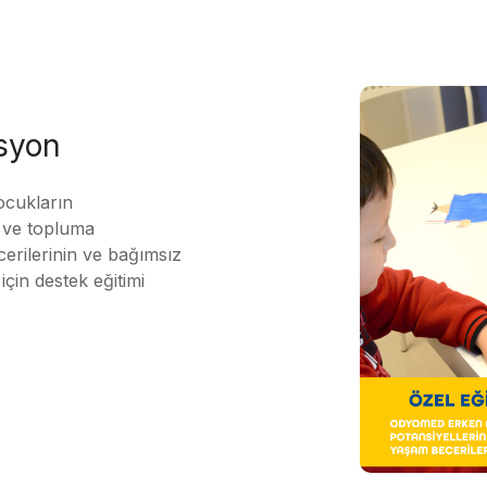
asyon
ocukların
ı ve topluma
erilerinin ve bağımsız
için destek eğitimi