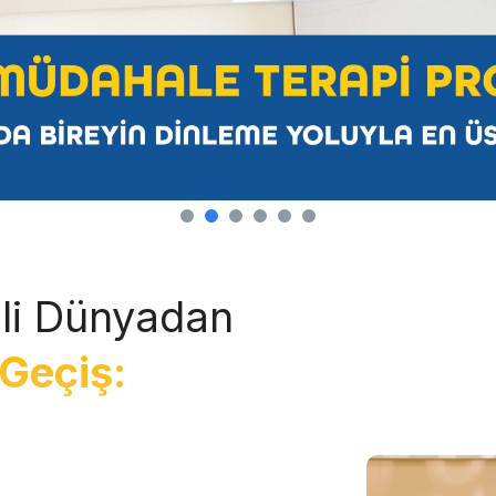
li Dünyadan
Geçiş: