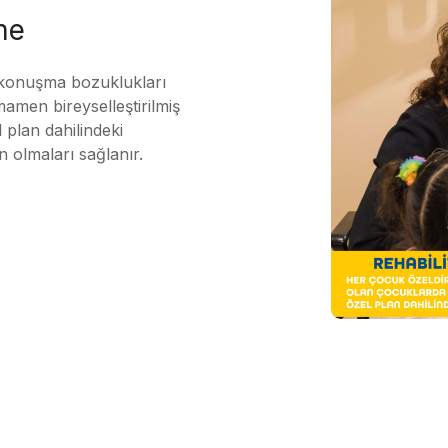
me
 konuşma bozuklukları
mamen bireyselleştirilmiş
 plan dahilindeki
n olmaları sağlanır.