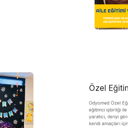
Özel Eğit
Odyomed Özel Eği
eğitimci işbirliği 
yaratıcı, ileriyi g
kendi amaçları içi