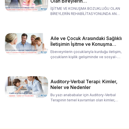
Olan Bireylerin
Rehabilitasyonunda Ana
İŞİTME VE KONUŞMA BOZUKLUĞU OLAN
Babaların Tutumları
BİREYLERİN REHABİLİTASYONUNDA ANA
BABALARIN TUTUMLARI EN BELİRLEYİC
Aile ve Çocuk Arasındaki Sağlıklı
İletişimin İşitme ve Konuşma
Rehabilitasyonundaki Rolü
Ebeveynlerin çocuklarıyla kurduğu iletişim,
çocukların kişilik gelişiminde ve sosyal-
duygusal süreç
Auditory-Verbal Terapi: Kimler,
Neler ve Nedenler
Bu yazı anababalar için Auditory-Verbal
Terapinin temel kavramları olan kimler,
neler ve nedenler üz