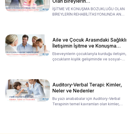
Olan Bireylerin
Rehabilitasyonunda Ana
İŞİTME VE KONUŞMA BOZUKLUĞU OLAN
Babaların Tutumları
BİREYLERİN REHABİLİTASYONUNDA ANA
BABALARIN TUTUMLARI EN BELİRLEYİC
Aile ve Çocuk Arasındaki Sağlıklı
İletişimin İşitme ve Konuşma
Rehabilitasyonundaki Rolü
Ebeveynlerin çocuklarıyla kurduğu iletişim,
çocukların kişilik gelişiminde ve sosyal-
duygusal süreç
Auditory-Verbal Terapi: Kimler,
Neler ve Nedenler
Bu yazı anababalar için Auditory-Verbal
Terapinin temel kavramları olan kimler,
neler ve nedenler üz