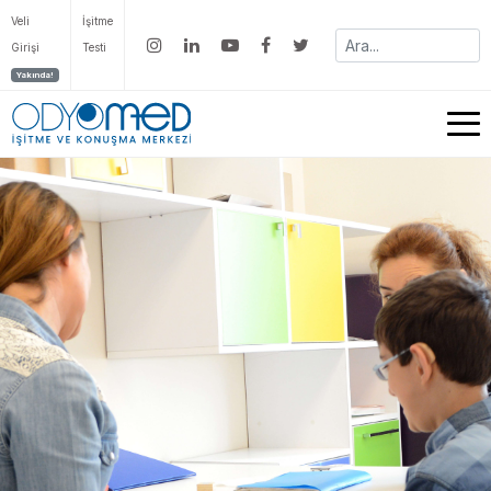
Veli
İşitme
Girişi
Testi
Yakında!