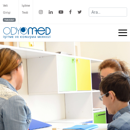
Veli
İşitme
Girişi
Testi
Yakında!