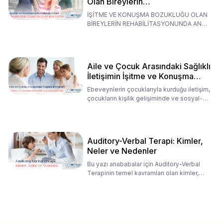
Olan Bireylerin
Rehabilitasyonunda Ana
İŞİTME VE KONUŞMA BOZUKLUĞU OLAN
Babaların Tutumları
BİREYLERİN REHABİLİTASYONUNDA ANA
BABALARIN TUTUMLARI EN BELİRLEYİC
Aile ve Çocuk Arasındaki Sağlıklı
İletişimin İşitme ve Konuşma
Rehabilitasyonundaki Rolü
Ebeveynlerin çocuklarıyla kurduğu iletişim,
çocukların kişilik gelişiminde ve sosyal-
duygusal süreç
Auditory-Verbal Terapi: Kimler,
Neler ve Nedenler
Bu yazı anababalar için Auditory-Verbal
Terapinin temel kavramları olan kimler,
neler ve nedenler üz