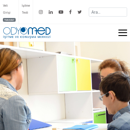
Veli
İşitme
Girişi
Testi
Yakında!