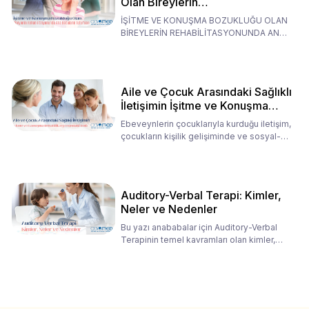
Olan Bireylerin
Rehabilitasyonunda Ana
İŞİTME VE KONUŞMA BOZUKLUĞU OLAN
Babaların Tutumları
BİREYLERİN REHABİLİTASYONUNDA ANA
BABALARIN TUTUMLARI EN BELİRLEYİC
Aile ve Çocuk Arasındaki Sağlıklı
İletişimin İşitme ve Konuşma
Rehabilitasyonundaki Rolü
Ebeveynlerin çocuklarıyla kurduğu iletişim,
çocukların kişilik gelişiminde ve sosyal-
duygusal süreç
Auditory-Verbal Terapi: Kimler,
Neler ve Nedenler
Bu yazı anababalar için Auditory-Verbal
Terapinin temel kavramları olan kimler,
neler ve nedenler üz