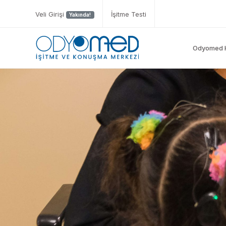
Veli Girişi
İşitme Testi
Yakında!
Odyomed 