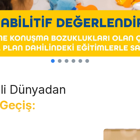
li Dünyadan
Geçiş: