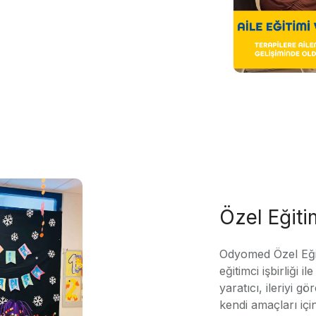
Özel Eğit
Odyomed Özel Eği
eğitimci işbirliği 
yaratıcı, ileriyi g
kendi amaçları içi