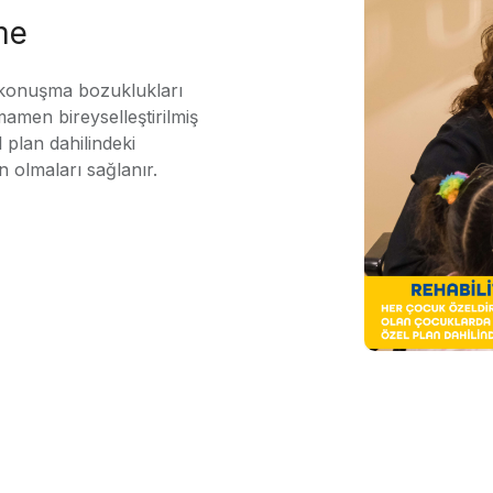
me
 konuşma bozuklukları
mamen bireyselleştirilmiş
 plan dahilindeki
n olmaları sağlanır.