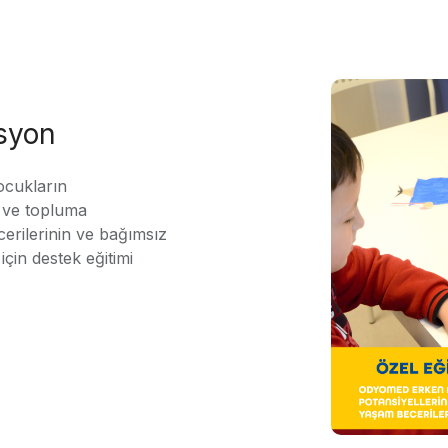
asyon
ocukların
ı ve topluma
erilerinin ve bağımsız
için destek eğitimi