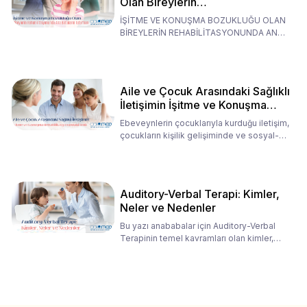
Olan Bireylerin
Rehabilitasyonunda Ana
İŞİTME VE KONUŞMA BOZUKLUĞU OLAN
Babaların Tutumları
BİREYLERİN REHABİLİTASYONUNDA ANA
BABALARIN TUTUMLARI EN BELİRLEYİC
Aile ve Çocuk Arasındaki Sağlıklı
İletişimin İşitme ve Konuşma
Rehabilitasyonundaki Rolü
Ebeveynlerin çocuklarıyla kurduğu iletişim,
çocukların kişilik gelişiminde ve sosyal-
duygusal süreç
Auditory-Verbal Terapi: Kimler,
Neler ve Nedenler
Bu yazı anababalar için Auditory-Verbal
Terapinin temel kavramları olan kimler,
neler ve nedenler üz