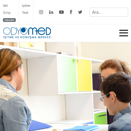
Veli
İşitme
Girişi
Testi
Yakında!