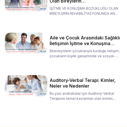
Olan Bireylerin
Rehabilitasyonunda Ana
İŞİTME VE KONUŞMA BOZUKLUĞU OLAN
Babaların Tutumları
BİREYLERİN REHABİLİTASYONUNDA ANA
BABALARIN TUTUMLARI EN BELİRLEYİC
Aile ve Çocuk Arasındaki Sağlıklı
İletişimin İşitme ve Konuşma
Rehabilitasyonundaki Rolü
Ebeveynlerin çocuklarıyla kurduğu iletişim,
çocukların kişilik gelişiminde ve sosyal-
duygusal süreç
Auditory-Verbal Terapi: Kimler,
Neler ve Nedenler
Bu yazı anababalar için Auditory-Verbal
Terapinin temel kavramları olan kimler,
neler ve nedenler üz