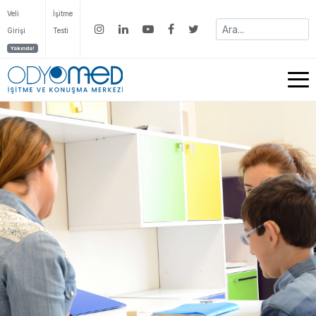
Veli
İşitme
Girişi
Testi
Yakında!