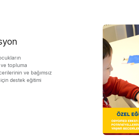
asyon
ocukların
ı ve topluma
erilerinin ve bağımsız
için destek eğitimi