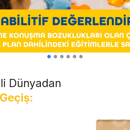
li Dünyadan
Geçiş: