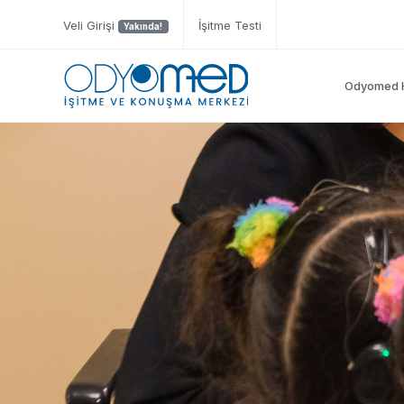
Veli Girişi
İşitme Testi
Yakında!
Odyomed 