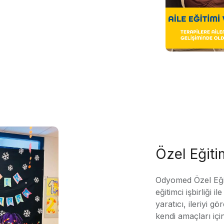
Özel Eğit
Odyomed Özel Eği
eğitimci işbirliği 
yaratıcı, ileriyi g
kendi amaçları içi