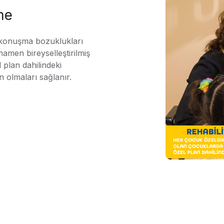
me
 konuşma bozuklukları
mamen bireyselleştirilmiş
 plan dahilindeki
n olmaları sağlanır.