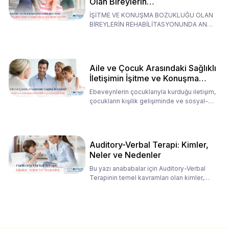
Olan Bireylerin
Rehabilitasyonunda Ana
İŞİTME VE KONUŞMA BOZUKLUĞU OLAN
Babaların Tutumları
BİREYLERİN REHABİLİTASYONUNDA ANA
BABALARIN TUTUMLARI EN BELİRLEYİC
Aile ve Çocuk Arasındaki Sağlıklı
İletişimin İşitme ve Konuşma
Rehabilitasyonundaki Rolü
Ebeveynlerin çocuklarıyla kurduğu iletişim,
çocukların kişilik gelişiminde ve sosyal-
duygusal süreç
Auditory-Verbal Terapi: Kimler,
Neler ve Nedenler
Bu yazı anababalar için Auditory-Verbal
Terapinin temel kavramları olan kimler,
neler ve nedenler üz