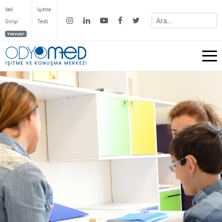
Veli
İşitme
Girişi
Testi
Yakında!