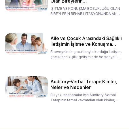
Olan Bireylerin
Rehabilitasyonunda Ana
İŞİTME VE KONUŞMA BOZUKLUĞU OLAN
Babaların Tutumları
BİREYLERİN REHABİLİTASYONUNDA ANA
BABALARIN TUTUMLARI EN BELİRLEYİC
Aile ve Çocuk Arasındaki Sağlıklı
İletişimin İşitme ve Konuşma
Rehabilitasyonundaki Rolü
Ebeveynlerin çocuklarıyla kurduğu iletişim,
çocukların kişilik gelişiminde ve sosyal-
duygusal süreç
Auditory-Verbal Terapi: Kimler,
Neler ve Nedenler
Bu yazı anababalar için Auditory-Verbal
Terapinin temel kavramları olan kimler,
neler ve nedenler üz