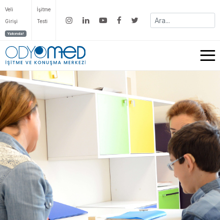
Veli
İşitme
Girişi
Testi
Yakında!