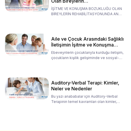
Olan Bireylerin
Rehabilitasyonunda Ana
İŞİTME VE KONUŞMA BOZUKLUĞU OLAN
Babaların Tutumları
BİREYLERİN REHABİLİTASYONUNDA ANA
BABALARIN TUTUMLARI EN BELİRLEYİC
Aile ve Çocuk Arasındaki Sağlıklı
İletişimin İşitme ve Konuşma
Rehabilitasyonundaki Rolü
Ebeveynlerin çocuklarıyla kurduğu iletişim,
çocukların kişilik gelişiminde ve sosyal-
duygusal süreç
Auditory-Verbal Terapi: Kimler,
Neler ve Nedenler
Bu yazı anababalar için Auditory-Verbal
Terapinin temel kavramları olan kimler,
neler ve nedenler üz