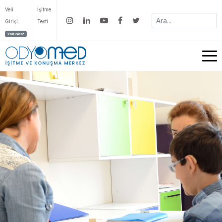
Veli
İşitme
Girişi
Testi
Yakında!