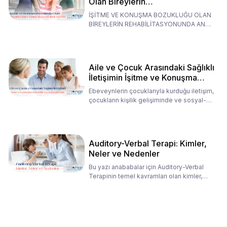
Olan Bireylerin
Rehabilitasyonunda Ana
İŞİTME VE KONUŞMA BOZUKLUĞU OLAN
Babaların Tutumları
BİREYLERİN REHABİLİTASYONUNDA ANA
BABALARIN TUTUMLARI EN BELİRLEYİC
Aile ve Çocuk Arasındaki Sağlıklı
İletişimin İşitme ve Konuşma
Rehabilitasyonundaki Rolü
Ebeveynlerin çocuklarıyla kurduğu iletişim,
çocukların kişilik gelişiminde ve sosyal-
duygusal süreç
Auditory-Verbal Terapi: Kimler,
Neler ve Nedenler
Bu yazı anababalar için Auditory-Verbal
Terapinin temel kavramları olan kimler,
neler ve nedenler üz