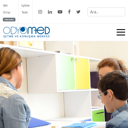
Veli
İşitme
Girişi
Testi
Yakında!