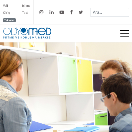
Veli
İşitme
Girişi
Testi
Yakında!