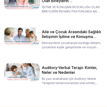
Olan Bireylerin
Rehabilitasyonunda Ana
İŞİTME VE KONUŞMA BOZUKLUĞU OLAN
Babaların Tutumları
BİREYLERİN REHABİLİTASYONUNDA ANA
BABALARIN TUTUMLARI EN BELİRLEYİC
Aile ve Çocuk Arasındaki Sağlıklı
İletişimin İşitme ve Konuşma
Rehabilitasyonundaki Rolü
Ebeveynlerin çocuklarıyla kurduğu iletişim,
çocukların kişilik gelişiminde ve sosyal-
duygusal süreç
Auditory-Verbal Terapi: Kimler,
Neler ve Nedenler
Bu yazı anababalar için Auditory-Verbal
Terapinin temel kavramları olan kimler,
neler ve nedenler üz